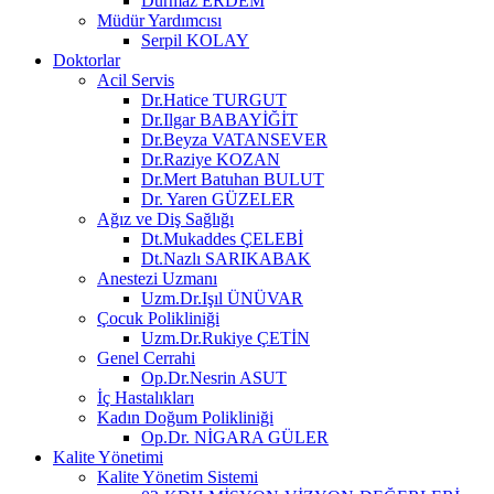
Durmaz ERDEM
Müdür Yardımcısı
Serpil KOLAY
Doktorlar
Acil Servis
Dr.Hatice TURGUT
Dr.Ilgar BABAYİĞİT
Dr.Beyza VATANSEVER
Dr.Raziye KOZAN
Dr.Mert Batuhan BULUT
Dr. Yaren GÜZELER
Ağız ve Diş Sağlığı
Dt.Mukaddes ÇELEBİ
Dt.Nazlı SARIKABAK
Anestezi Uzmanı
Uzm.Dr.Işıl ÜNÜVAR
Çocuk Polikliniği
Uzm.Dr.Rukiye ÇETİN
Genel Cerrahi
Op.Dr.Nesrin ASUT
İç Hastalıkları
Kadın Doğum Polikliniği
Op.Dr. NİGARA GÜLER
Kalite Yönetimi
Kalite Yönetim Sistemi