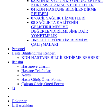
02-KDH MİSYON-VİZYON-DEĞERLERİ-
KURUMSAL AMAÇ VE HEDEFLER
04-KDH HASTANE BİLGİLENDİRME
REHBERİ
07-ACİL SAĞLIK HİZMETLERİ
08-SAĞLIKTA KALİTENİN
GELİŞTİRİLMESİ VE
DEĞERLENDİRİLMESİNE DAİR
YÖNETMELİK
10-KALİTE YÖNETİM BİRİMİ ve
ÇALIŞMALARI
Personel
Hasta Bilgilendirme Rehberi
KDH HASTANE BİLGİLENDİRME REHBERİ
İletişim
Hastaneye Ulaşım
Hastane Telefonları
Adres
Hasta Görüş Öneri Formu
Çalışan Görüş Öneri Formu
Doktorlar
İç Hastalıkları