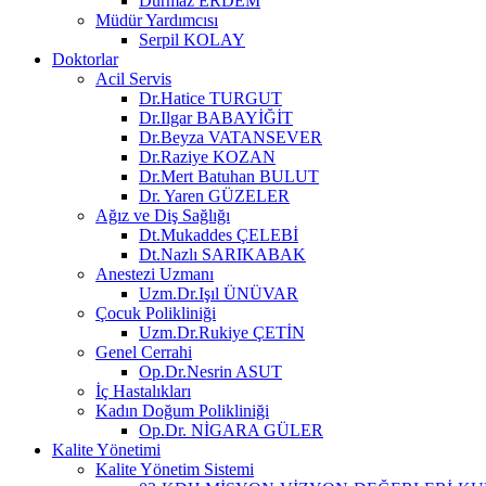
Durmaz ERDEM
Müdür Yardımcısı
Serpil KOLAY
Doktorlar
Acil Servis
Dr.Hatice TURGUT
Dr.Ilgar BABAYİĞİT
Dr.Beyza VATANSEVER
Dr.Raziye KOZAN
Dr.Mert Batuhan BULUT
Dr. Yaren GÜZELER
Ağız ve Diş Sağlığı
Dt.Mukaddes ÇELEBİ
Dt.Nazlı SARIKABAK
Anestezi Uzmanı
Uzm.Dr.Işıl ÜNÜVAR
Çocuk Polikliniği
Uzm.Dr.Rukiye ÇETİN
Genel Cerrahi
Op.Dr.Nesrin ASUT
İç Hastalıkları
Kadın Doğum Polikliniği
Op.Dr. NİGARA GÜLER
Kalite Yönetimi
Kalite Yönetim Sistemi