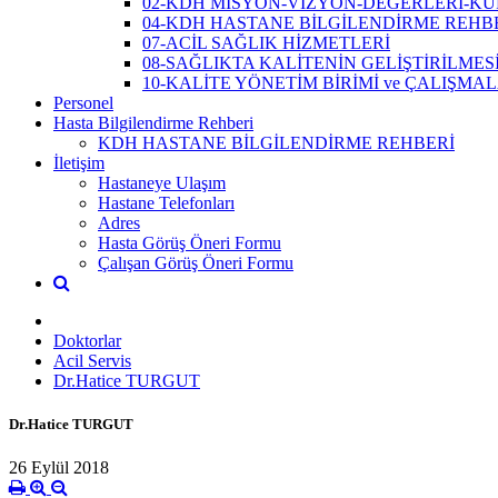
02-KDH MİSYON-VİZYON-DEĞERLERİ-K
04-KDH HASTANE BİLGİLENDİRME REHB
07-ACİL SAĞLIK HİZMETLERİ
08-SAĞLIKTA KALİTENİN GELİŞTİRİLME
10-KALİTE YÖNETİM BİRİMİ ve ÇALIŞMA
Personel
Hasta Bilgilendirme Rehberi
KDH HASTANE BİLGİLENDİRME REHBERİ
İletişim
Hastaneye Ulaşım
Hastane Telefonları
Adres
Hasta Görüş Öneri Formu
Çalışan Görüş Öneri Formu
Doktorlar
Acil Servis
Dr.Hatice TURGUT
Dr.Hatice TURGUT
26 Eylül 2018