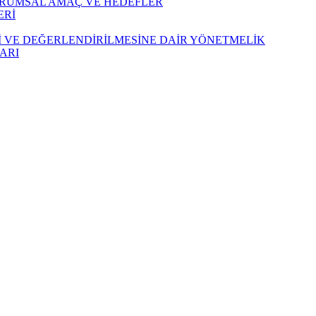
URUMSAL AMAÇ VE HEDEFLER
ERİ
Sİ VE DEĞERLENDİRİLMESİNE DAİR YÖNETMELİK
LARI