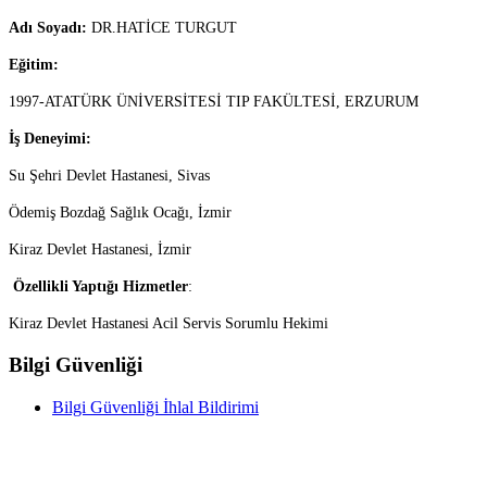
Adı Soyadı:
DR.HATİCE TURGUT
Eğitim:
1997-ATATÜRK ÜNİVERSİTESİ TIP FAKÜLTESİ, ERZURUM
İş Deneyimi:
Su Şehri Devlet Hastanesi, Sivas
Ödemiş Bozdağ Sağlık Ocağı, İzmir
Kiraz Devlet Hastanesi, İzmir
Özellikli Yaptığı Hizmetler
:
Kiraz Devlet Hastanesi Acil Servis Sorumlu Hekimi
Bilgi Güvenliği
Bilgi Güvenliği İhlal Bildirimi